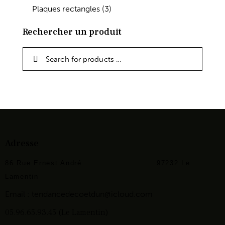
Plaques rectangles
(3)
Rechercher un produit
Adresse
86 Rue Ernest André
97232 Le
Lamentin
Email :
tendancedecoetdun@icloud.com
05.96.65.93.45 (Le Lamentin)