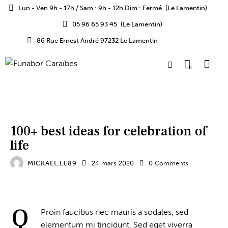
Lun - Ven 9h - 17h / Sam : 9h - 12h Dim : Fermé
(Le Lamentin)
05 96 65 93 45
(Le Lamentin)
86 Rue Ernest André 97232 Le Lamentin
0
FORMATS
100+ best ideas for celebration of
life
MICKAEL.LE89
24 mars 2020
0
Comments
Q
Proin faucibus nec mauris a sodales, sed
elementum mi tincidunt. Sed eget viverra