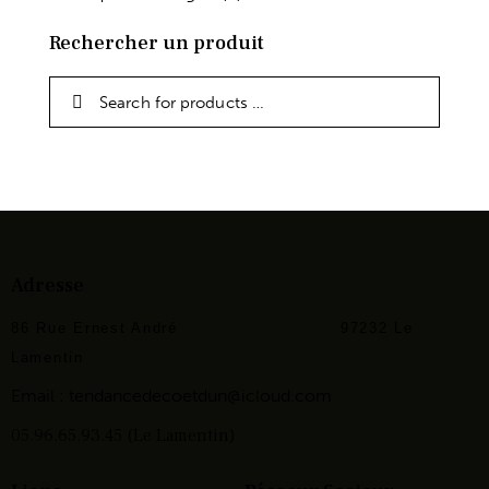
Rechercher un produit
Adresse
86 Rue Ernest André
97232 Le
Lamentin
Email :
tendancedecoetdun@icloud.com
05.96.65.93.45 (Le Lamentin)