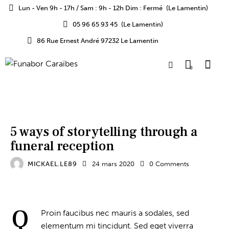
Lun - Ven 9h - 17h / Sam : 9h - 12h Dim : Fermé
(Le Lamentin)
05 96 65 93 45
(Le Lamentin)
86 Rue Ernest André 97232 Le Lamentin
0
FORMATS
5 ways of storytelling through a
funeral reception
MICKAEL.LE89
24 mars 2020
0
Comments
Q
Proin faucibus nec mauris a sodales, sed
elementum mi tincidunt. Sed eget viverra