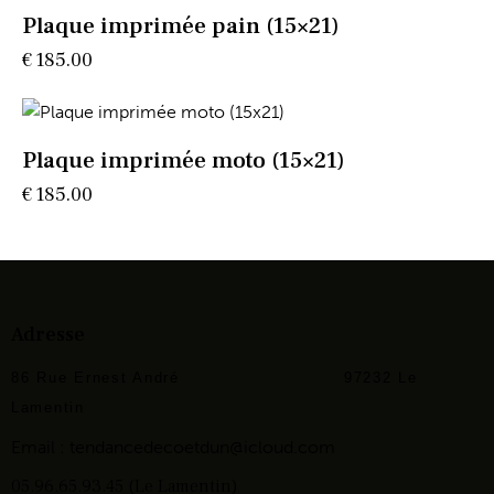
Plaque imprimée pain (15×21)
€
185.00
Plaque imprimée moto (15×21)
€
185.00
Adresse
86 Rue Ernest André
97232 Le
Lamentin
Email :
tendancedecoetdun@icloud.com
05.96.65.93.45 (Le Lamentin)