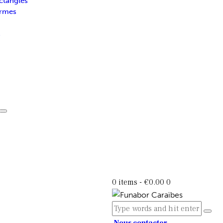
ctangles
ormes
s
0 items
-
€0.00
0
Nous contacter