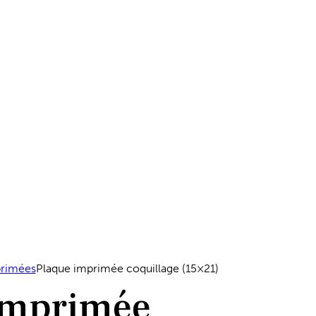
primées
Plaque imprimée coquillage (15×21)
imprimée