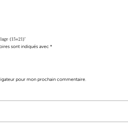
llage (15×21)”
oires sont indiqués avec
*
avigateur pour mon prochain commentaire.