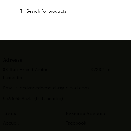
Adresse
86 Rue Ernest André
97232 Le
Lamentin
Email :
tendancedecoetdun@icloud.com
05.96.65.93.45 (Le Lamentin)
Liens
Réseaux Sociaux
Accueil
Facebook