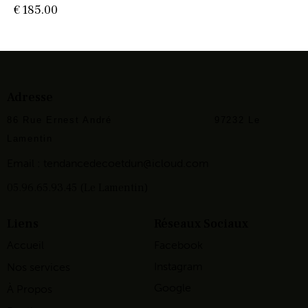
€
185.00
Adresse
86 Rue Ernest André
97232 Le
Lamentin
Email :
tendancedecoetdun@icloud.com
05.96.65.93.45 (Le Lamentin)
Liens
Réseaux Sociaux
Accueil
Facebook
Instagram
Nos services
Google
À Propos