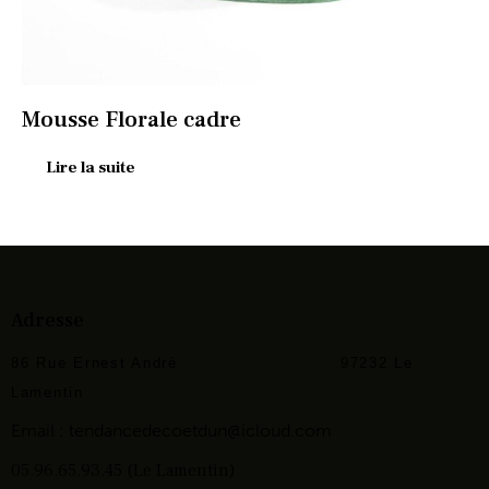
Mousse Florale cadre
Lire la suite
Adresse
86 Rue Ernest André
97232 Le
Lamentin
Email :
tendancedecoetdun@icloud.com
05.96.65.93.45 (Le Lamentin)