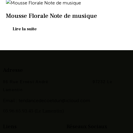
Mousse Florale Note de musique
Lire la suite
Adresse
86 Rue Ernest André
97232 Le
Lamentin
Email :
tendancedecoetdun@icloud.com
05.96.65.93.45 (Le Lamentin)
Liens
Réseaux Sociaux