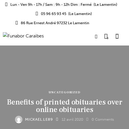
Lun - Ven 9h - 17h / Sam : 9h - 12h Dim : Fermé
(Le Lamentin)
05 96 65 93 45
(Le Lamentin)
86 Rue Ernest André 97232 Le Lamentin
0
UNCATEGORIZED
Benefits of printed obituaries over
online obituaries
MICKAEL.LE89
12 avril 2020
0
Comments