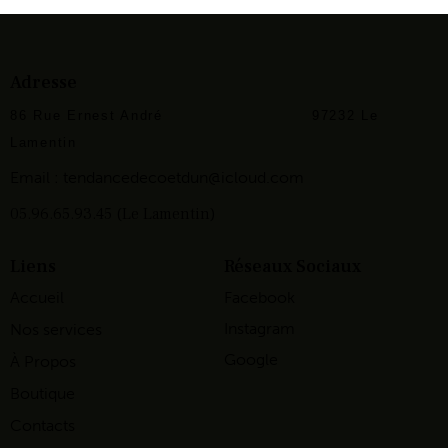
Adresse
86 Rue Ernest André
97232 Le
Lamentin
Email :
tendancedecoetdun@icloud.com
05.96.65.93.45 (Le Lamentin)
Liens
Réseaux Sociaux
Accueil
Facebook
Instagram
Nos services
Google
À Propos
Boutique
Contacts