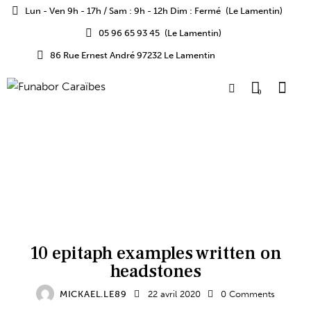
Lun - Ven 9h - 17h / Sam : 9h - 12h Dim : Fermé
(Le Lamentin)
05 96 65 93 45
(Le Lamentin)
86 Rue Ernest André 97232 Le Lamentin
0
NEWS
10 epitaph examples written on
headstones
MICKAEL.LE89
22 avril 2020
0
Comments